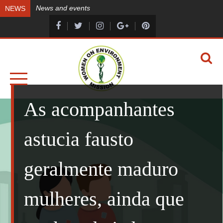
Skip
News and events
NEWS
to
content
A HEALTHY ENVIRONMENT, A HEALTHY YOU
WOMEN ON ENVIRONMENT MISSION
As acompanhantes
astucia fausto
geralmente maduro
mulheres, ainda que