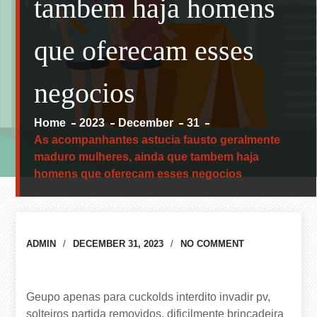
tambem haja homens
que oferecam esses
negocios
Home
2023
December
31
As acompanhantes astucia fausto geralmente
maduro mulheres, ainda que tambem haja
homens que oferecam esses negocios
Author
ADMIN
DECEMBER 31, 2023
NO COMMENT
Geupo apenas para cuckolds interdito invadir pv,
solteiros partida removidos, dificilmente brincadeira