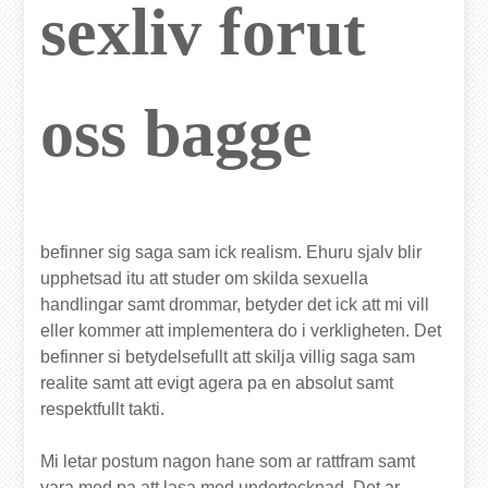
sexliv forut
oss bagge
befinner sig saga sam ick realism. Ehuru sjalv blir
upphetsad itu att studer om skilda sexuella
handlingar samt drommar, betyder det ick att mi vill
eller kommer att implementera do i verkligheten. Det
befinner si betydelsefullt att skilja villig saga sam
realite samt att evigt agera pa en absolut samt
respektfullt takti.
Mi letar postum nagon hane som ar rattfram samt
vara med pa att lasa med undertecknad. Det ar