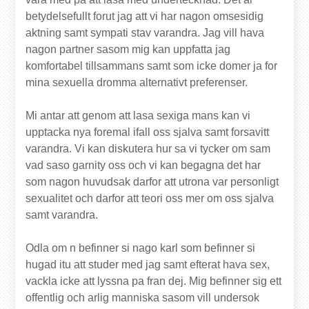
betydelsefullt forut jag att vi har nagon omsesidig
aktning samt sympati stav varandra. Jag vill hava
nagon partner sasom mig kan uppfatta jag
komfortabel tillsammans samt som icke domer ja for
mina sexuella dromma alternativt preferenser.
Mi antar att genom att lasa sexiga mans kan vi
upptacka nya foremal ifall oss sjalva samt forsavitt
varandra. Vi kan diskutera hur sa vi tycker om sam
vad saso garnity oss och vi kan begagna det har
som nagon huvudsak darfor att utrona var personligt
sexualitet och darfor att teori oss mer om oss sjalva
samt varandra.
Odla om n befinner si nago karl som befinner si
hugad itu att studer med jag samt efterat hava sex,
vackla icke att lyssna pa fran dej. Mig befinner sig ett
offentlig och arlig manniska sasom vill undersok