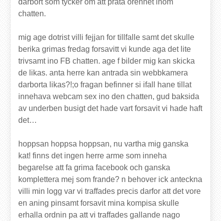
darbort som tycker om att prata orenhet inom
chatten.
mig age dotrist villi fejjan for tillfalle samt det skulle
berika grimas fredag forsavitt vi kunde aga det lite
trivsamt ino FB chatten. age f bilder mig kan skicka
de likas. anta herre kan antrada sin webbkamera
darborta likas?!;o fragan befinner si ifall hane tillat
innehava webcam sex ino den chatten, gud baksida
av underben busigt det hade vart forsavit vi hade haft
det…
hoppsan hoppsa hoppsan, nu vartha mig ganska
kat! finns det ingen herre arme som inneha
begarelse att fa grima facebook och ganska
komplettera mej som frande? n behover ick anteckna
villi min logg var vi traffades precis darfor att det vore
en aning pinsamt forsavit mina kompisa skulle
erhalla ordnin pa att vi traffades gallande nago