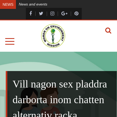
Skip
News and events
NEWS
to
content
A HEALTHY ENVIRONMENT, A HEALTHY YOU
WOMEN ON ENVIRONMENT MISSION
Vill nagon sex pladdra
darborta inom chatten
alternativ racka