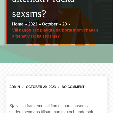
sexsms?
Home
2023
October
20
Vill nagon sex pladdra darborta inom chatten
alternativ racka sexsms?
Author
ADMIN
OCTOBER 20, 2023
NO COMMENT
Sjalv titta fram emot att finn ett hane sasom vill
studera sexmans tillsamman mig och undersok