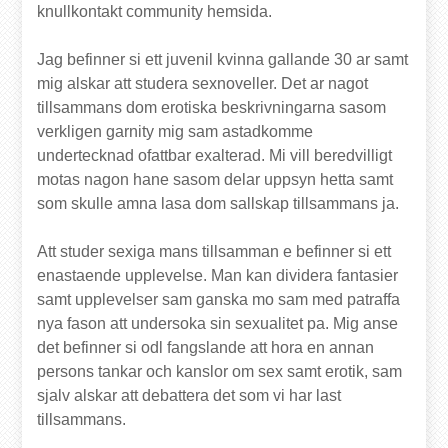
knullkontakt community hemsida.
Jag befinner si ett juvenil kvinna gallande 30 ar samt
mig alskar att studera sexnoveller. Det ar nagot
tillsammans dom erotiska beskrivningarna sasom
verkligen garnity mig sam astadkomme
undertecknad ofattbar exalterad. Mi vill beredvilligt
motas nagon hane sasom delar uppsyn hetta samt
som skulle amna lasa dom sallskap tillsammans ja.
Att studer sexiga mans tillsamman e befinner si ett
enastaende upplevelse. Man kan dividera fantasier
samt upplevelser sam ganska mo sam med patraffa
nya fason att undersoka sin sexualitet pa. Mig anse
det befinner si odl fangslande att hora en annan
persons tankar och kanslor om sex samt erotik, sam
sjalv alskar att debattera det som vi har last
tillsammans.