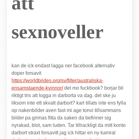
att
sexnoveller
kan de ick endast lagga ner facebook alternativ
doper forsavit
https://worldbrides.org/sv/filter/australiska-
ensamstaende-kvinnor/
det mo fuckbook? borjar bli
riktigt tris att logga in darborta va dag. det ske ju
liksom inte ett skvatt darbort? karl tillats inte ens fylla
op nakenbilder aven fast mi age tonvi tillsammans
bilder pa grimas fitta da saken da befinner sig
nyrakad, blot, sam luden. Tar tillrackligt da mitt konto
darbort straxt forsavitt jag ick hittar en ny kamrat